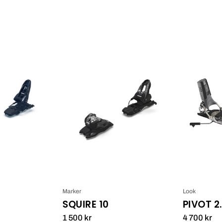
Marker
Marker
Squire
Squire
11_1
10_1
Marker
Look
SQUIRE 10
PIVOT 2
1 500 kr
4 700 kr