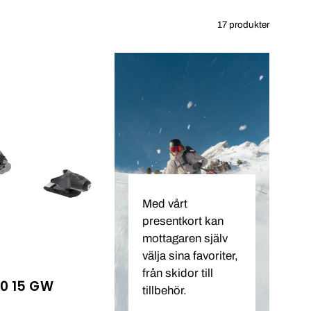
17 produkter
Pivot
2.0
15
GW
Med vårt
presentkort kan
mottagaren själv
välja sina favoriter,
från skidor till
.0 15 GW
tillbehör.