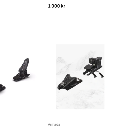
1 000 kr
Marker
Armada
Jester
STRIVE
16
16
ID_1
MN_1
Armada