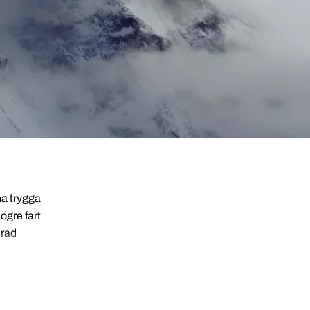
ha trygga
ögre fart
erad