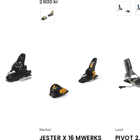
2 600 kr
Färg
Färg
Free
Marker
7
Jester
X
16
MWERKS_1
Marker
Look
JESTER X 16 MWERKS
PIVOT 2