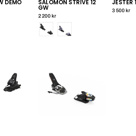
GW DEMO
SALOMON STRIVE 12
JESTER 1
GW
3 500 kr
2 200 kr
Färg
Free
4.5
Look
PIVOT
18
GW_1