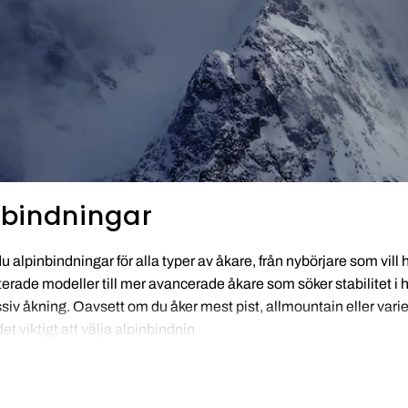
nbindningar
du alpinbindningar för alla typer av åkare, från nybörjare som vill 
terade modeller till mer avancerade åkare som söker stabilitet i h
siv åkning. Oavsett om du åker mest pist, allmountain eller vari
det viktigt att välja alpinbindnin