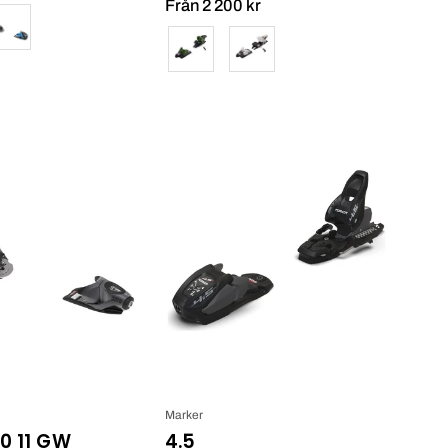
Från 2 200 kr
Färg
Pivot
4.5
2.0
11
GW
Marker
.0 11 GW
4.5