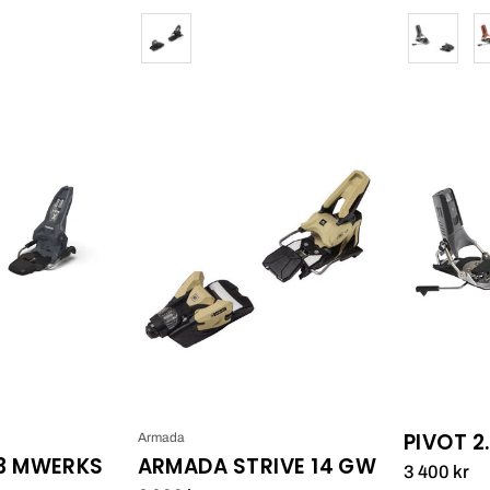
Färg
Färg
Marker
Armada
GRIFFON
Strive
X
14
13
GW_2
MWERKS_1
PIVOT 2
Armada
13 MWERKS
ARMADA STRIVE 14 GW
3 400 kr