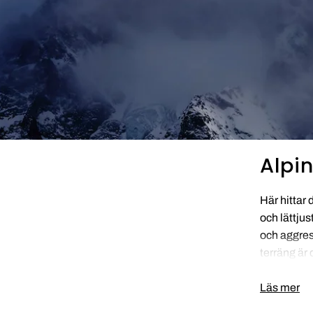
Alpi
Här hittar 
och lättjus
och aggres
terräng är 
Läs mer