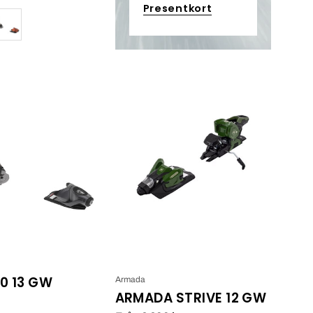
Presentkort
Pivot
Armada
2.0
Strive
11
12
GW
GW_4
.0 13 GW
Armada
ARMADA STRIVE 12 GW