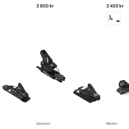
3 800 kr
3 400 kr
Färg
Salomon
Salomon
STRIVE
Strive
13
12
GW
GW_3
Demo_1
Salomon
Marker