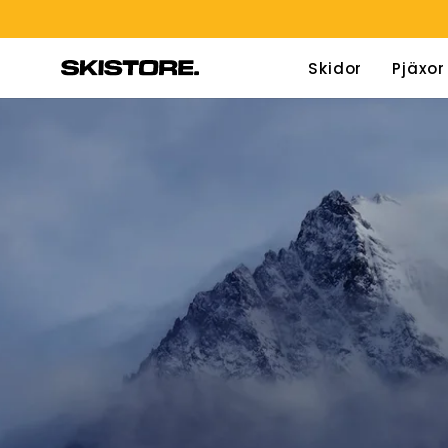
Hoppa
till
innehåll
Skidor
Pjäxor
Alpinbindningar