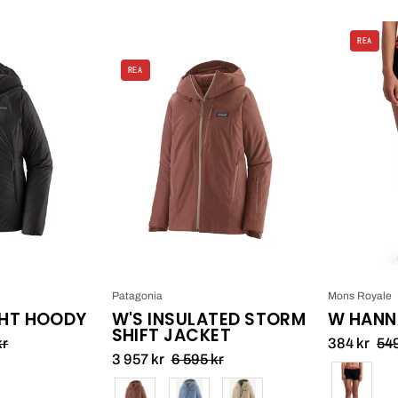
REA
Patagonia
Patagonia
REA
W's
W's
DAS
Insulated
ight
Storm
Hoody_1
Shift
Jacket_1
Patagonia
Mons Royale
GHT HOODY
W'S INSULATED STORM
W HANN
SHIFT JACKET
kr
384 kr
549
3 957 kr
6 595 kr
Färg
Färg