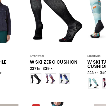
ile
Ski
Marsupial
Zero
Cushion_2
Smartwool
Smartwool
ILE
W SKI ZERO CUSHION
W SKI 
CUSHIO
237 kr
339 kr
r
244 kr
349
Färg
Färg
Haglöfs