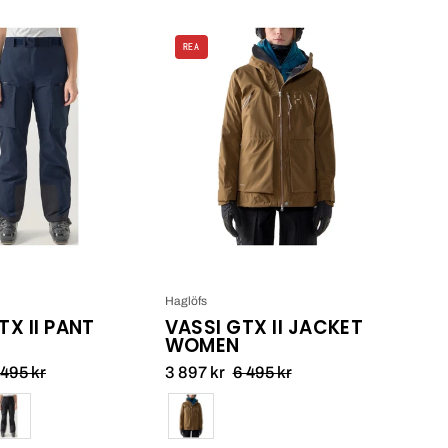
Vassi
Haglöfs
REA
GTX
Vassi
II
GTX
Pant
II
Women
Jacket
Women_11
Haglöfs
TX II PANT
VASSI GTX II JACKET
WOMEN
 495 kr
3 897 kr
6 495 kr
Färg