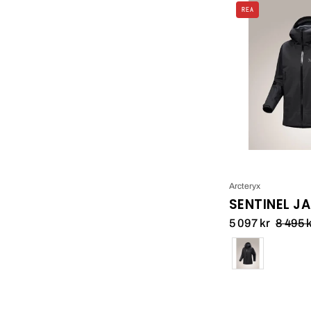
REA
Arcteryx
SENTINEL J
5 097 kr
8 495 
Färg