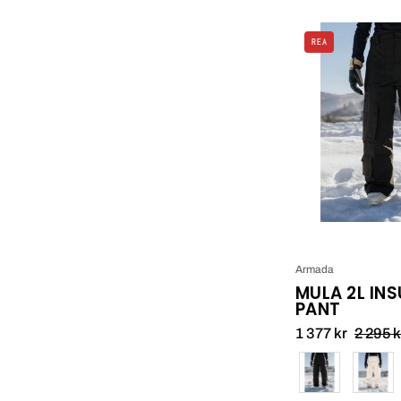
REA
Armada
MULA 2L IN
PANT
1 377 kr
2 295 k
Färg