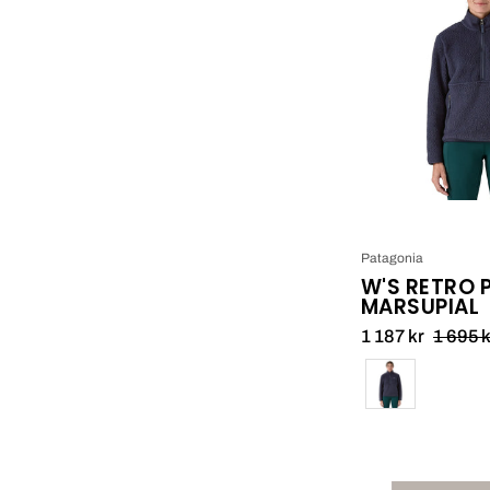
P
Patagonia
W'S RETRO P
MARSUPIAL
1 187 kr
1 695 k
Färg