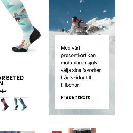
Ski
Targeted
Cushion_1
Med vårt
presentkort kan
mottagaren själv
välja sina favoriter,
TARGETED
från skidor till
N
tillbehör.
 kr
Presentkort
Haglöfs