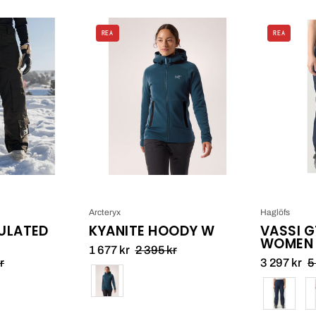
Armada
Arcteryx
REA
REA
Mula
Kyanite
2L
Hoody
Insulated
W_1
Pant_8
Arcteryx
Haglöfs
SULATED
KYANITE HOODY W
VASSI G
WOMEN
1 677 kr
2 395 kr
r
3 297 kr
5
Färg
Färg