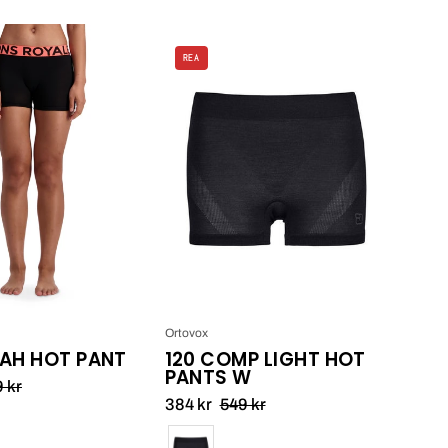
Mons
Ortovox
Royale
REA
120
W
Comp
Hannah
Light
Hot
Hot
Pant_1
Pants
W_1
Ortovox
AH HOT PANT
120 COMP LIGHT HOT
PANTS W
 kr
384 kr
549 kr
Färg