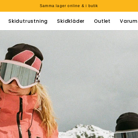
Leverans inom 1–3 dagar
Skidutrustning
Skidkläder
Outlet
Varum