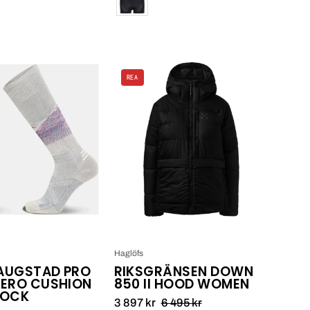
Elyse
Riksgränsen
REA
Saugstad
Down
Pro
850
Series
II
Zero
Hood
Cushion
Women
Snow
Sock
Haglöfs
SAUGSTAD PRO
RIKSGRÄNSEN DOWN
ZERO CUSHION
850 II HOOD WOMEN
SOCK
3 897 kr
6 495 kr