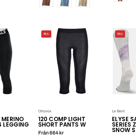
Mons
120
REA
REA
Royale
Comp
W
Light
Cascade
Short
Merino
Pants
Flex
W
200
3/4
Legging
Black
Ortovox
Le Bent
 MERINO
120 COMP LIGHT
ELYSE 
4 LEGGING
SHORT PANTS W
SERIES 
SNOW 
Från 664 kr