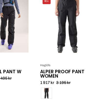
Arcteryx
REA
Alper
Sentinel
Proof
Pant
Pant
W_1
Women_1
Haglöfs
L PANT W
ALPER PROOF PANT
WOMEN
 495 kr
1 917 kr
3 195 kr
Färg