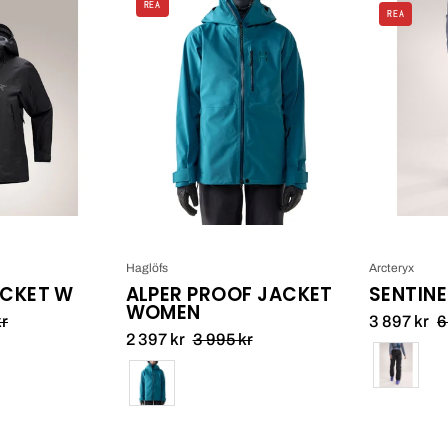
Sentinel
REA
REA
Alper
Jacket
Proof
W
Jacket
Women_1
Haglöfs
Arcteryx
ACKET W
ALPER PROOF JACKET
SENTINE
WOMEN
kr
3 897 kr
6
2 397 kr
3 995 kr
Färg
Färg