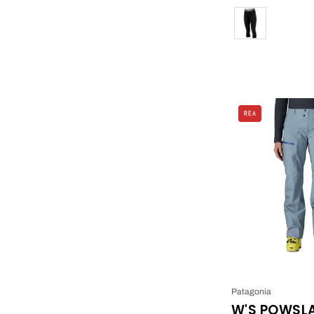
Färg
REA
Patagonia
W'S POWSL