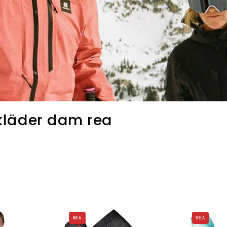
kläder dam rea
W's
Smartwool
REA
REA
Retro
W