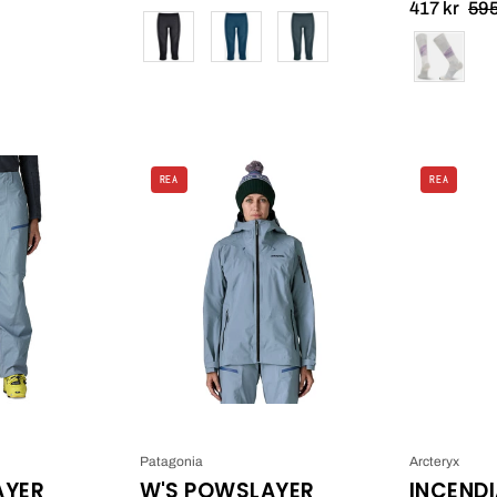
417 kr
595
Färg
Färg
Patagonia
Patagonia
REA
REA
W'S
W's
Powslayer
PowSlayer
Pants_1
Jacket_4
Patagonia
Arcteryx
AYER
W'S POWSLAYER
INCEND