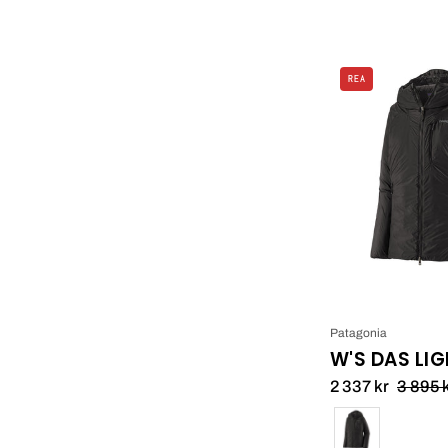
REA
L
Patagonia
W'S DAS LI
2 337 kr
3 895 
Färg