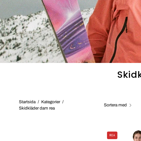
rea
Skid
Startsida
/
Kategorier
/
Sortera med
Skidkläder dam rea
REA