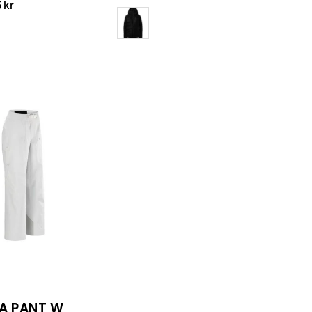
 kr
Färg
Incendia
Pant
W
IA PANT W