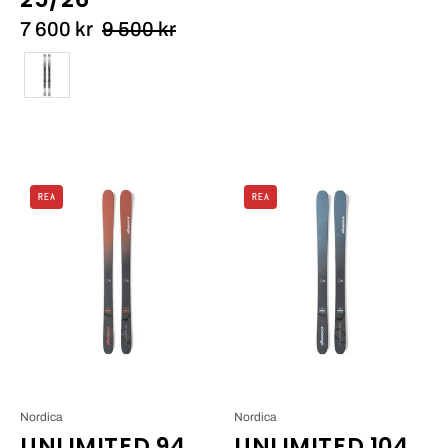
7 600 kr
9 500 kr
Färg
Nordica
Nordica
REA
REA
Unlimited
Unlimited
94
104
25/26_1
25/26_1
Nordica
Nordica
UNLIMITED 94
UNLIMITED 104