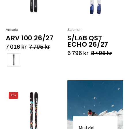
Armada
Salomon
ARV 100 26/27
S/LAB QST
ECHO 26/27
7 016 kr
7 795 kr
6 796 kr
8 495 kr
Färg
Faction
REA
Prodigy
0
25/26_1
Med vårt