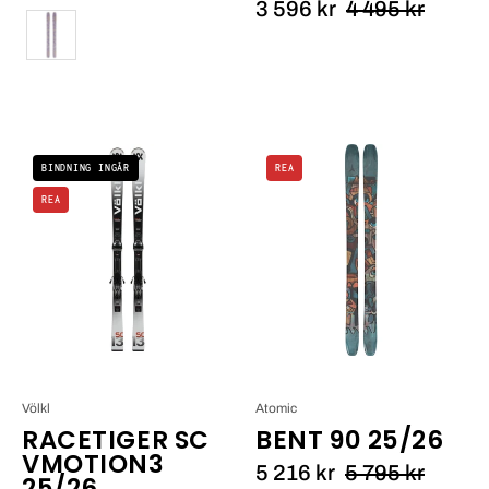
3 596 kr
4 495 kr
Färg
Völkl
Atomic
BINDNING INGÅR
REA
RACETIGER
Bent
REA
SC
90
VMOTION3
25/26_1
25/26_6
Völkl
Atomic
RACETIGER SC
BENT 90 25/26
VMOTION3
5 216 kr
5 795 kr
25/26