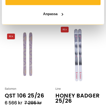
ARW 84 25/26
BC 111 25/26
2 797 kr
3 995 kr
5 737 kr
8 195 kr
Anpassa
Line
REA
HONEY
Salomon
REA
BADGER
QST
25/26_1
106
25/26_1
Salomon
Line
QST 106 25/26
HONEY BADGER
25/26
6 566 kr
7 295 kr