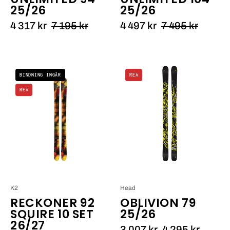
25/26
25/26
4 317 kr
7 195 kr
4 497 kr
7 495 kr
K2
Head
BINDNING INGÅR
REA
RECKONER
Oblivion
REA
92
79
SQUIRE
25/26_1
10
SET
25/26_1
K2
Head
RECKONER 92
OBLIVION 79
SQUIRE 10 SET
25/26
26/27
3 007 kr
4 295 kr