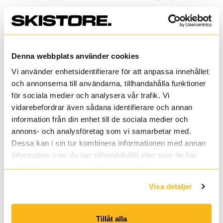
Extrem
Black Crows
PROJECT 83
OCTO BIRDIE
26/27
26/27
Denna webbplats använder cookies
8 636 kr
9 595 kr
8 186 kr
9 095 kr
Vi använder enhetsidentifierare för att anpassa innehållet
och annonserna till användarna, tillhandahålla funktioner
för sociala medier och analysera vår trafik. Vi
vidarebefordrar även sådana identifierare och annan
Armada
Candide
REA
REA
information från din enhet till de sociala medier och
ARW
BC
annons- och analysföretag som vi samarbetar med.
84
111
Dessa kan i sin tur kombinera informationen med annan
25/26_1
24/25_1
information som du har tillhandahållit eller som de har
samlat in när du har använt deras tjänster.
Visa detaljer
Tillåt alla
Armada
Candide