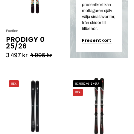
presentkort kan
mottagaren själv
välja sina favoriter,
från skidor till
tillbehör.
Faction
PRODIGY 0
Presentkort
25/26
3 497 kr
4 995 kr
Armada
Völkl
REA
BINDNING INGÅR
ARV
PEREGRINE
REA
106
80
25/26_4
LOWRIDE
25/26_1