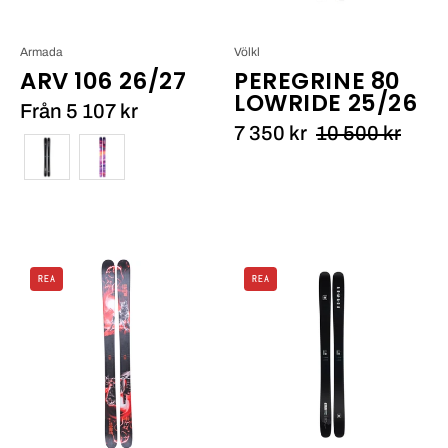
Armada
Völkl
ARV 106 26/27
PEREGRINE 80
LOWRIDE 25/26
Från 5 107 kr
7 350 kr
10 500 kr
Färg
Blend
Armada
REA
REA
WILL
ARV
112
25/26_1