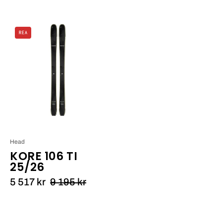
Head
REA
KORE
106
Ti
25/26_1
Head
KORE 106 TI
25/26
5 517 kr
9 195 kr