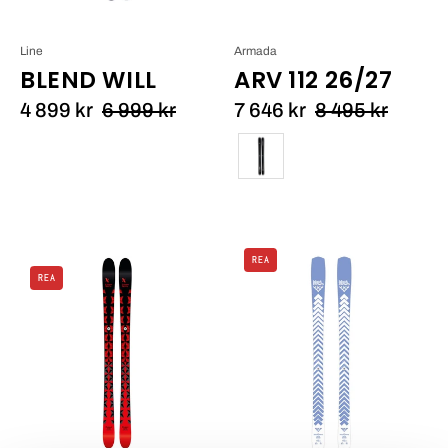
Line
Armada
BLEND WILL
ARV 112 26/27
4 899 kr
6 999 kr
7 646 kr
8 495 kr
Färg
Black
REA
Extrem
Crows
REA
Project
Octo
83
Birdie
25/26_1
25/26_1