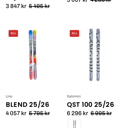
3 847 kr
5 495 kr
Line
Salomon
REA
REA
BLEND
QST
25/26_1
100
25/26_1
Line
Salomon
BLEND 25/26
QST 100 25/26
4 057 kr
5 795 kr
6 296 kr
6 995 kr
Färg