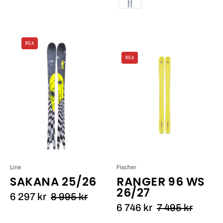
Line
REA
SAKANA
Fischer
REA
25/26_1
RANGER
96
WS
25/26_1
Line
Fischer
SAKANA 25/26
RANGER 96 WS
26/27
6 297 kr
8 995 kr
6 746 kr
7 495 kr