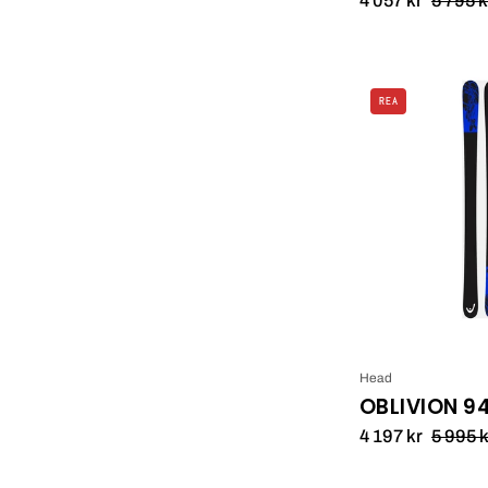
REA
Head
OBLIVION 9
4 197 kr
5 995 k