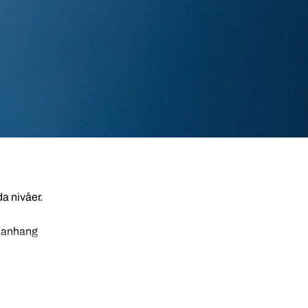
a nivåer.
mmanhang