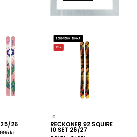
Armada
K2
BINDNING INGÅR
ARW
RECKONER
REA
84
92
25/26_1
SQUIRE
10
SET
25/26_1
K2
 25/26
RECKONER 92 SQUIRE
10 SET 26/27
 995 kr