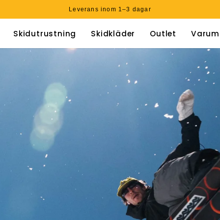
Leverans inom 1–3 dagar
Skidutrustning
Skidkläder
Outlet
Varum