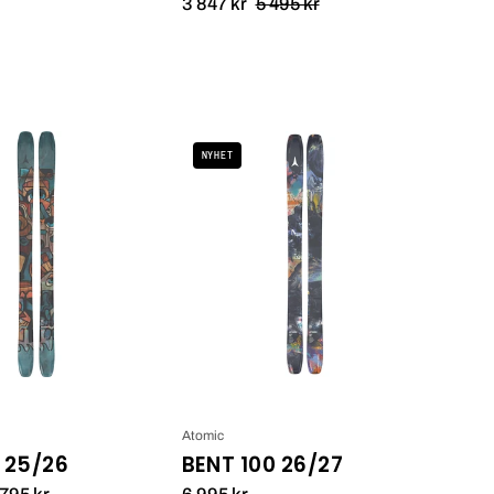
3 847 kr
5 495 kr
Atomic
Bent
NYHET
Bent
100
90
26/27
25/26_1
Atomic
 25/26
BENT 100 26/27
 795 kr
6 995 kr