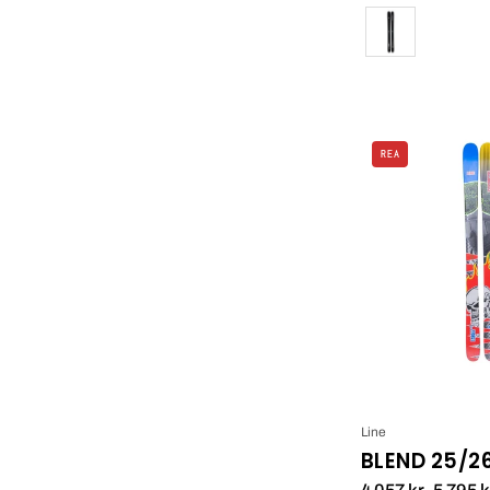
Färg
REA
Line
BLEND 25/2
4 057 kr
5 795 k