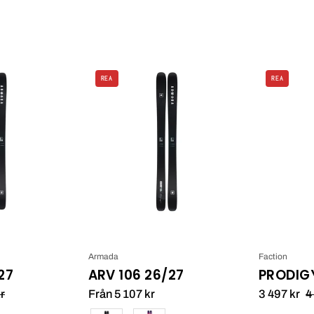
Armada
Armada
REA
REA
ARV
ARV
100
106
25/26_1
25/26_4
Armada
Faction
27
ARV 106 26/27
PRODIGY
r
Från 5 107 kr
3 497 kr
4