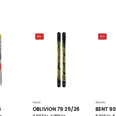
Line
Head
REA
REA
BLEND
Oblivion
25/26_1
79
25/26_1
Head
Atomic
6
OBLIVION 79 25/26
BENT 90
r
3 007 kr
4 295 kr
5 216 kr
5