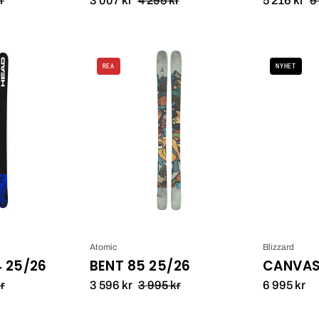
Oblivion
Atomic
REA
NYHET
94
Bent
25/26
85
25/26_1
Atomic
Blizzard
4 25/26
BENT 85 25/26
CANVAS 
r
3 596 kr
3 995 kr
6 995 kr