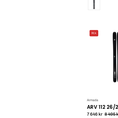
Färg
REA
Armada
ARV 112 26/
7 646 kr
8 495 