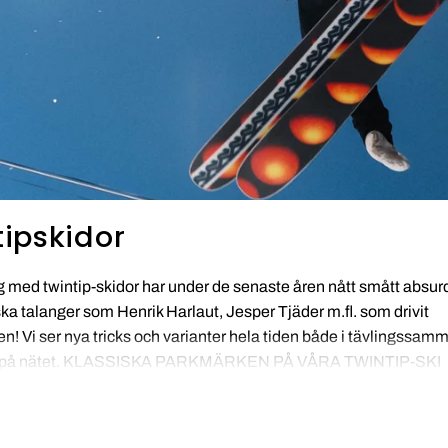
tipskidor
 med twintip-skidor har under de senaste åren nått smått absurd
a talanger som Henrik Harlaut, Jesper Tjäder m.fl. som drivit
en! Vi ser nya tricks och varianter hela tiden både i tävlingssa
ts på nätet. KLASSISKA PARKMÄRKEN PÅ VÅRA TWINTIP-SKI