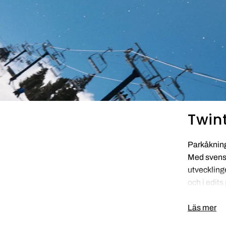
Twin
Parkåkning
Med svensk
utveckling
och i edi
Läs mer