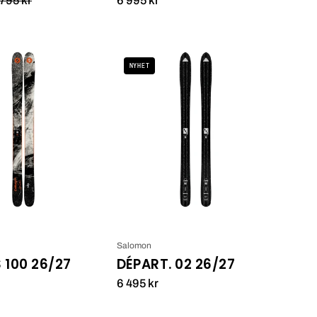
Canvas
Salomon
NYHET
100
Départ.
26/27
02
26/27
Salomon
100 26/27
DÉPART. 02 26/27
6 495 kr