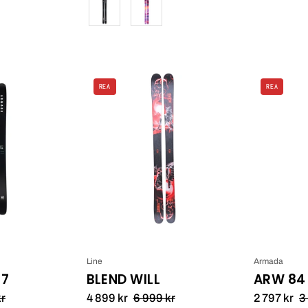
Färg
Armada
Blend
REA
REA
ARV
WILL
112
25/26_1
Line
Armada
27
BLEND WILL
ARW 84
kr
4 899 kr
6 999 kr
2 797 kr
3