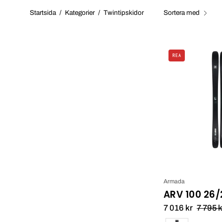
Startsida
/
Kategorier
/
Twintipskidor
Sortera med
REA
Armada
ARV 100 26/
7 016 kr
7 795 k