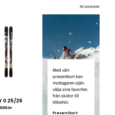
62 produkter
Faction
Prodigy
0
25/26_1
Med vårt
presentkort kan
mottagaren själv
välja sina favoriter,
från skidor till
 0 25/26
tillbehör.
 995 kr
Presentkort