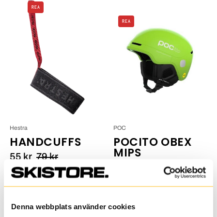
Hestra
REA
Handcuffs_1
POC
REA
Pocito
Obex
MIPS_5
Hestra
POC
HANDCUFFS
POCITO OBEX
MIPS
55 kr
79 kr
977 kr
1 395 kr
Färg
Denna webbplats använder cookies