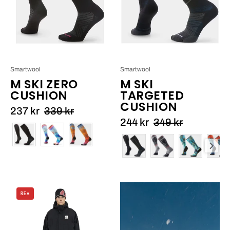
Smartwool
Smartwool
M SKI ZERO
M SKI
CUSHION
TARGETED
CUSHION
237 kr
339 kr
244 kr
349 kr
Färg
Färg
Armada
REA
Team
Issue
2L