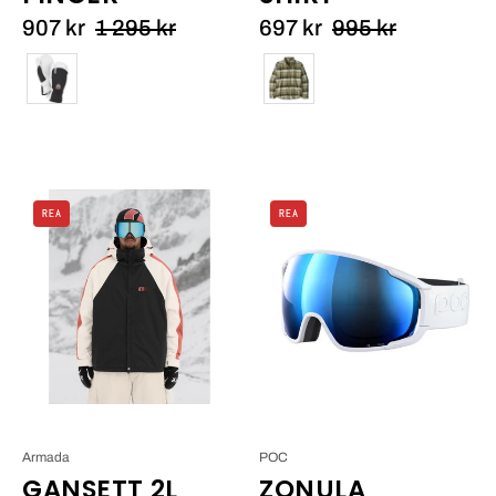
907 kr
1 295 kr
697 kr
995 kr
Färg
Färg
Armada
POC
REA
REA
Gansett
Zonula_5
2L
Insulated
Jacket_8
Armada
POC
GANSETT 2L
ZONULA