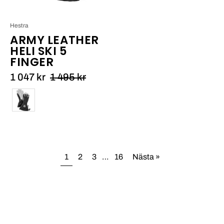
Hestra
ARMY LEATHER
HELI SKI 5
FINGER
1 047 kr
1 495 kr
Färg
1
2
3
…
16
Nästa »