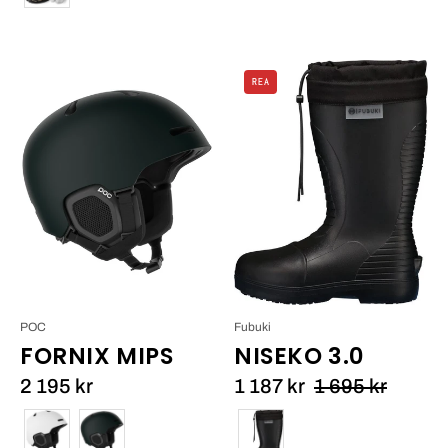
Fubuki
REA
FUBUKI
Fornix
Niseko
MIPS
3.0_1
POC
Fubuki
FORNIX MIPS
NISEKO 3.0
2 195 kr
1 187 kr
1 695 kr
Färg
Färg