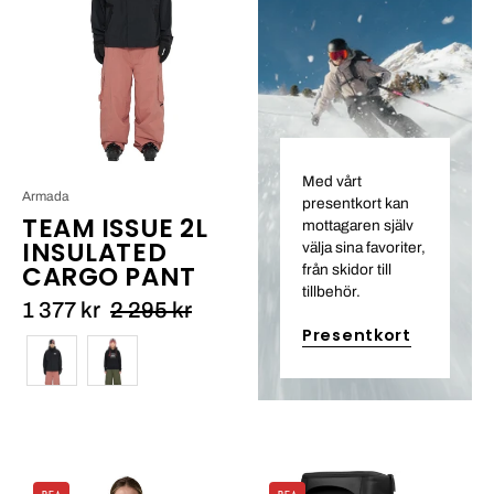
Insulated
Cargo
Pant_15
Med vårt
Armada
presentkort kan
TEAM ISSUE 2L
mottagaren själv
INSULATED
välja sina favoriter,
CARGO PANT
från skidor till
tillbehör.
1 377 kr
2 295 kr
Presentkort
Färg
W's
Db