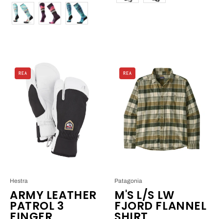
Färg
Hestra
Patagonia
REA
REA
Army
M's
Leather
L/S
Patrol
LW
3
Fjord
finger_1
Flannel
Shirt_4
Hestra
Patagonia
ARMY LEATHER
M'S L/S LW
PATROL 3
FJORD FLANNEL
FINGER
SHIRT