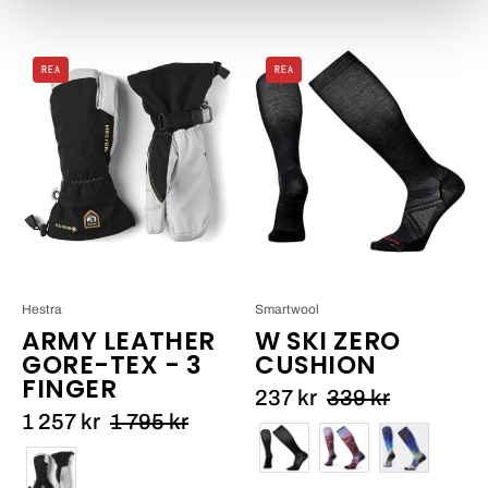
Hestra
Smartwool
REA
REA
Army
W
Leather
Ski
Gore-
Zero
Tex
Cushion_2
-
3
finger_1
Hestra
Smartwool
ARMY LEATHER
W SKI ZERO
GORE-TEX - 3
CUSHION
FINGER
237 kr
339 kr
1 257 kr
1 795 kr
Färg
Färg