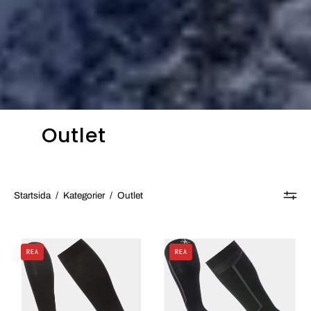
Outlet
Startsida
/
Kategorier
/
Outlet
M
M
REA
REA
Ski
Ski
Zero
Targeted
Cushion
Cushion