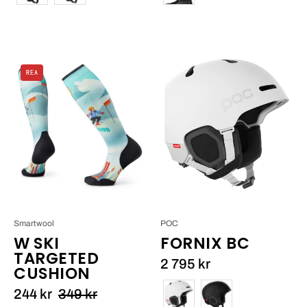
Smartwool
Fornix
REA
W
BC
Ski
Targeted
Cushion_1
Smartwool
POC
W SKI
FORNIX BC
TARGETED
2 795 kr
CUSHION
Färg
244 kr
349 kr