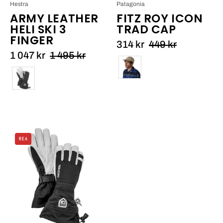
Hestra
Patagonia
ARMY LEATHER
FITZ ROY ICON
HELI SKI 3
TRAD CAP
FINGER
314 kr
449 kr
1 047 kr
1 495 kr
Färg
Färg
Hestra
REA
Army
Leather
Heli
Ski
5
finger_1