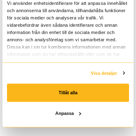
Vi använder enhetsidentifierare för att anpassa innehållet
och annonserna till användarna, tillhandahålla funktioner
Armada
Oakley
för sociala medier och analysera vår trafik. Vi
REA
REA
ARV
Mod1
vidarebefordrar även sådana identifierare och annan
100
Pro_5
information från din enhet till de sociala medier och
25/26_1
annons- och analysföretag som vi samarbetar med.
Dessa kan i sin tur kombinera informationen med annan
information som du har tillhandahållit eller som de har
samlat in när du har använt deras tjänster.
Visa detaljer
Armada
Oakley
Tillåt alla
ARV 100 26/27
MOD1 PRO
7 016 kr
7 795 kr
1 117 kr
1 595 kr
Anpassa
Färg
Färg