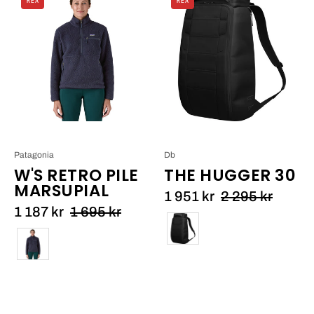
REA
REA
Retro
THE
Pile
HUGGER
Marsupial
30_10
Patagonia
Db
W'S RETRO PILE
THE HUGGER 30
MARSUPIAL
1 951 kr
2 295 kr
1 187 kr
1 695 kr
Färg
Färg