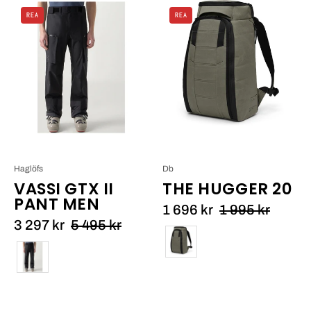
Vassi
Db
REA
REA
GTX
The
II
Hugger
Pant
20_6
Men
Haglöfs
Db
VASSI GTX II
THE HUGGER 20
PANT MEN
1 696 kr
1 995 kr
3 297 kr
5 495 kr
Färg
Färg