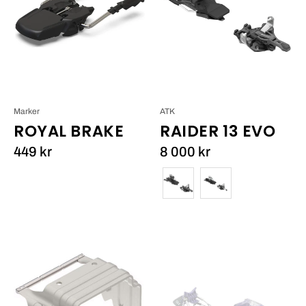
EVO
Black
Marker
ATK
ROYAL BRAKE
RAIDER 13 EVO
449 kr
8 000 kr
Färg
Salomon
CAST
Shift
FREETOUR
Crampons_1
2.0