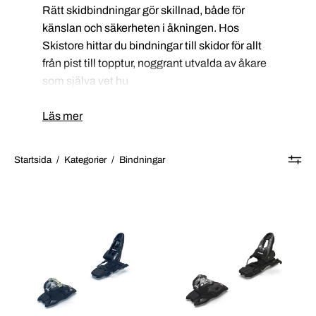
Rätt skidbindningar gör skillnad, både för
känslan och säkerheten i åkningen. Hos
Skistore hittar du bindningar till skidor för allt
från pist till topptur, noggrant utvalda av åkare
som själva vet hu
Läs mer
Startsida
/
Kategorier
/
Bindningar
Marker
Marker
Squire
Squire
11_1
10_1