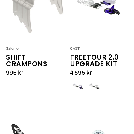
UPGRADE
KIT_1
Salomon
CAST
SHIFT
FREETOUR 2.0
CRAMPONS
UPGRADE KIT
995 kr
4 595 kr
Färg
ATK
Look
HY
FKS/Pivot