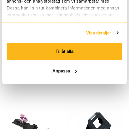
annons- och analysföretag som vi samarbetar med.
Dessa kan i sin tur kombinera informationen med annan
information som du har tillhandahållit eller som de har
samlat in när du har använt deras tjänster.
Visa detaljer
Dynafit
Armada
DEEP SNOW
ARMADA STRIVE
BAND
12 GW
Tillåt alla
249 kr
Från 2 200 kr
Färg
Anpassa
ATK
ATK
FreeRaider
Crampons_1
15
EVO_7