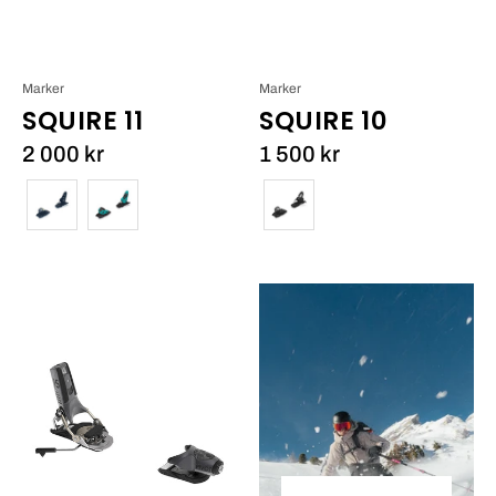
Marker
Marker
SQUIRE 11
SQUIRE 10
2 000 kr
1 500 kr
Färg
Färg
Pivot
2.0
15
GW