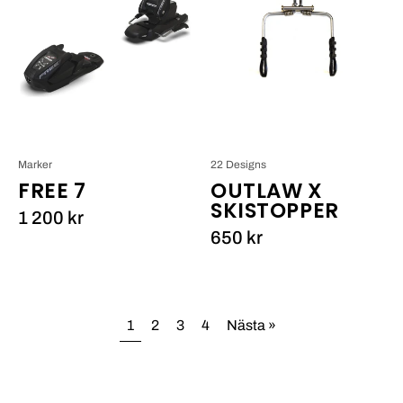
Outlaw
X
Skistopper_1
Marker
22 Designs
FREE 7
OUTLAW X
SKISTOPPER
1 200 kr
650 kr
1
2
3
4
Nästa »