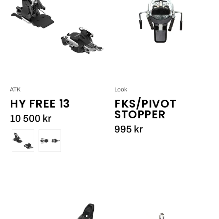
Free
Stopper_1
13
Black
ATK
Look
HY FREE 13
FKS/PIVOT
STOPPER
10 500 kr
995 kr
Färg
Free
22
7
Designs