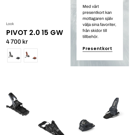
Med vårt
presentkort kan
mottagaren själv
Look
välja sina favoriter,
PIVOT 2.0 15 GW
från skidor till
tillbehör.
4 700 kr
Presentkort
Färg
Salomon
Marker
S/LAB
GRIFFON
SHIFT²
X
13_1
13
MWERKS_1