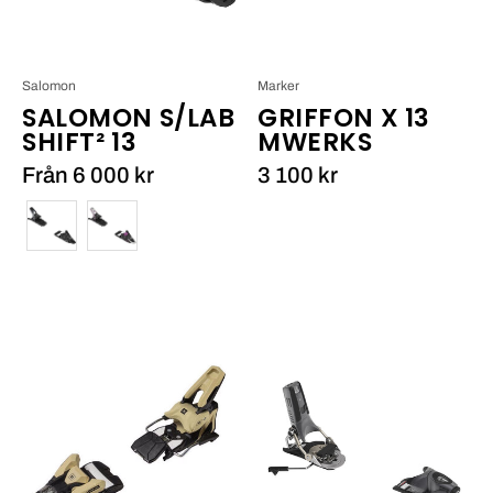
Salomon
Marker
SALOMON S/LAB
GRIFFON X 13
SHIFT² 13
MWERKS
Från 6 000 kr
3 100 kr
Färg
Armada
Pivot
Strive
2.0
14
11
GW_2
GW