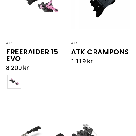
ATK
ATK
FREERAIDER 15
ATK CRAMPONS
EVO
1 119 kr
8 200 kr
Färg
Marker
ATK
Royal
Raider
Brake
13