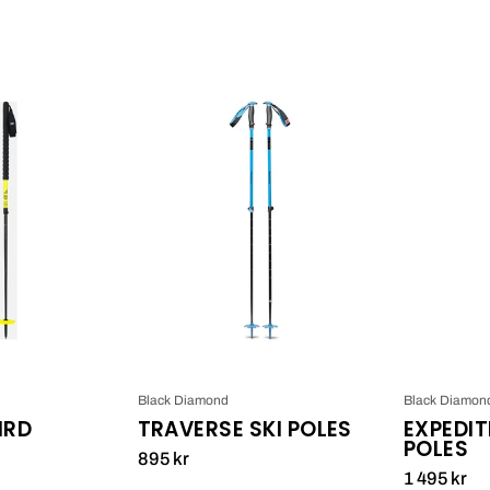
Duos
Black
Freebird
Diamond
TRAVERSE
SKI
POLES
Black Diamond
Black Diamon
IRD
TRAVERSE SKI POLES
EXPEDIT
POLES
895 kr
1 495 kr