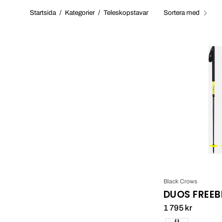
Startsida
/
Kategorier
/
Teleskopstavar
Sortera med
Black Crows
DUOS FREEB
1 795 kr