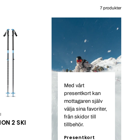
7 produkter
Black
Diamond
EXPEDITION
2
SKI
POLES
Med vårt
presentkort kan
mottagaren själv
välja sina favoriter,
d
från skidor till
ION 2 SKI
tillbehör.
Presentkort