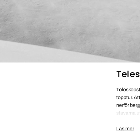
Tele
Teleskopst
topptur. A
nerför ber
stavarna ut
Läs mer