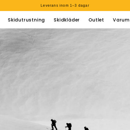
Samma lager online & i butik
Skidutrustning
Skidkläder
Outlet
Varum