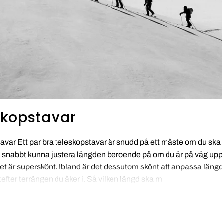
skopstavar
avar Ett par bra teleskopstavar är snudd på ett måste om du ska 
tt snabbt kunna justera längden beroende på om du är på väg upp 
get är superskönt. Ibland är det dessutom skönt att anpassa läng
efter terrängen du åker i. Så vilken längd ska m