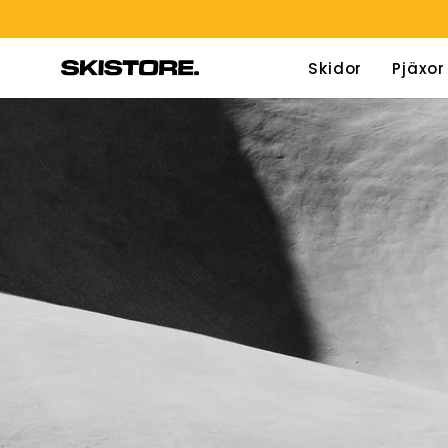
Hoppa
till
innehåll
Skidor
Pjäxor
Teleskopstavar