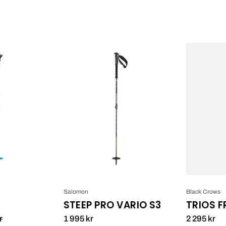
Leki
Salomon
Guide
STEEP
2_1
PRO
VARIO
S3_1
Salomon
Black Crows
STEEP PRO VARIO S3
TRIOS F
r
1 995 kr
2 295 kr