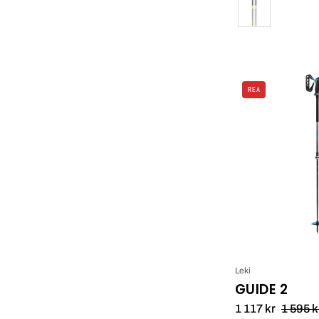
Färg
REA
Leki
GUIDE 2
1 117 kr
1 595 k