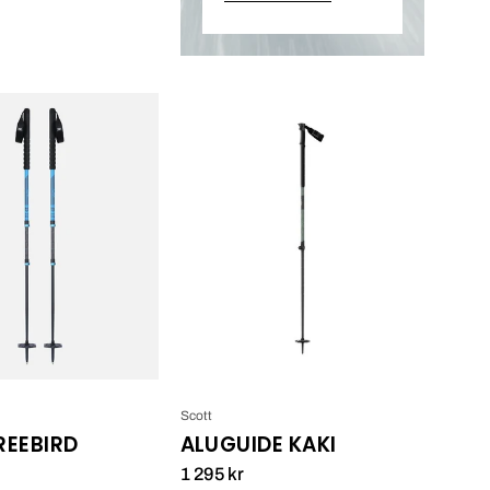
Black
Scott
Crows
Aluguide
Trios
Kaki_1
Freebird_1
Scott
REEBIRD
ALUGUIDE KAKI
1 295 kr