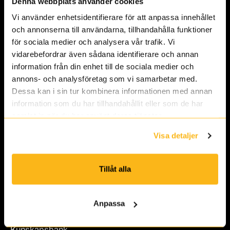
Denna webbplats använder cookies
info@skistore.se
Vi använder enhetsidentifierare för att anpassa innehållet
Skistore/Mtbstore
och annonserna till användarna, tillhandahålla funktioner
Övre Husargatan 2
för sociala medier och analysera vår trafik. Vi
411 22 Göteborg
vidarebefordrar även sådana identifierare och annan
information från din enhet till de sociala medier och
Öppettider
annons- och analysföretag som vi samarbetar med.
Måndag: Stängt
Dessa kan i sin tur kombinera informationen med annan
Tis-Fre: 11-18
information som du har tillhandahållit eller som de har
Lör: 11-15
samlat in när du har använt deras tjänster.
Sön: Stängt
Visa detaljer
Om oss
Tillåt alla
Kundomdömen
Kontakta
Anpassa
Service
Kunskapsbank