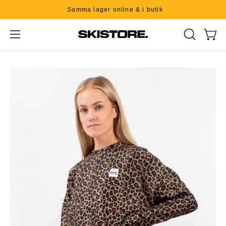
Hoppa
Samma lager online & i butik
till
innehåll
Visa
Öppn
ÖPPNA
mobilmeny
SÖKFÄLT
Produktbild
ljuslåda