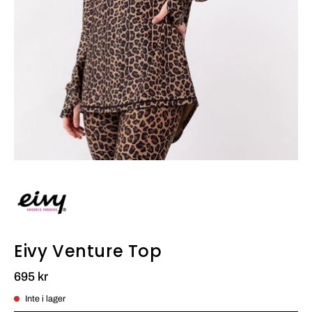
Eivy Venture Top
695 kr
Inte i lager
Leopard
Leopard