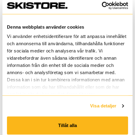
Denna webbplats använder cookies
Formula
Vi använder enhetsidentifierare för att anpassa innehållet
NYHET
88
och annonserna till användarna, tillhandahålla funktioner
26/27
för sociala medier och analysera vår trafik. Vi
vidarebefordrar även sådana identifierare och annan
information från din enhet till de sociala medier och
annons- och analysföretag som vi samarbetar med.
Dessa kan i sin tur kombinera informationen med annan
information som du har tillhandahållit eller som de har
samlat in när du har använt deras tjänster.
Visa detaljer
Tillåt alla