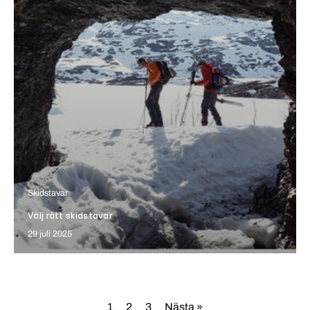
Skidstavar
Välj rätt skidstavar
29 juli 2025
1
2
3
Nästa »